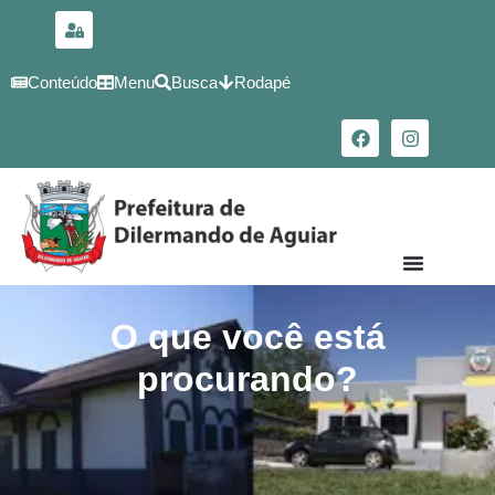
para o
conteúdo
Conteúdo
Menu
Busca
Rodapé
O que você está
procurando?