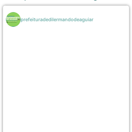
prefeituradedilermandodeaguiar