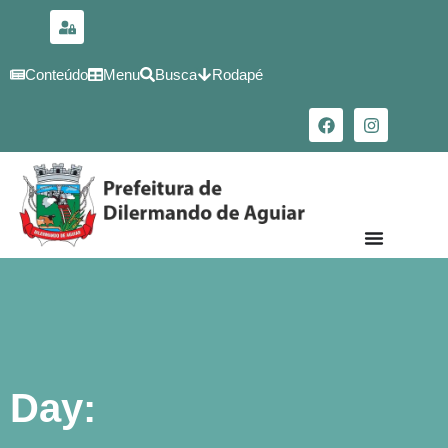
para o
conteúdo
Conteúdo
Menu
Busca
Rodapé
Day: