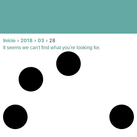
Início
›
2018
›
03
›
28
It seems we can't find what you're looking for.