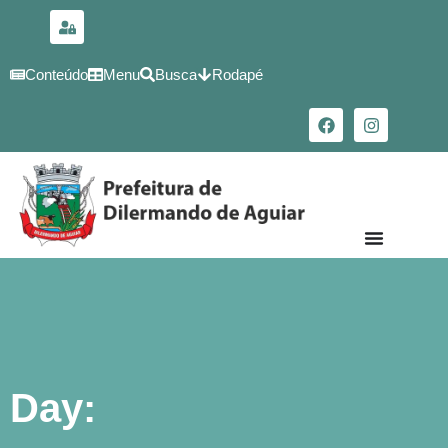
para o
conteúdo
Conteúdo
Menu
Busca
Rodapé
Day: