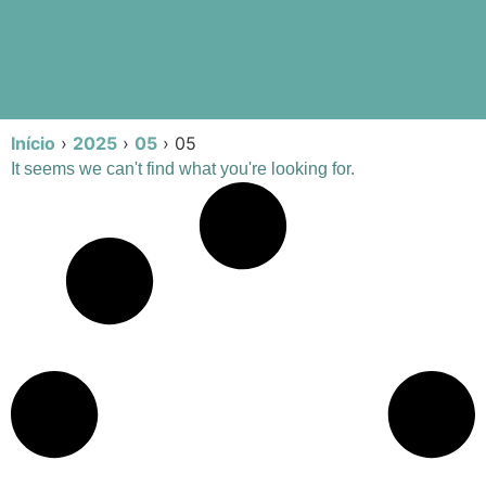
Início
›
2025
›
05
›
05
It seems we can't find what you're looking for.