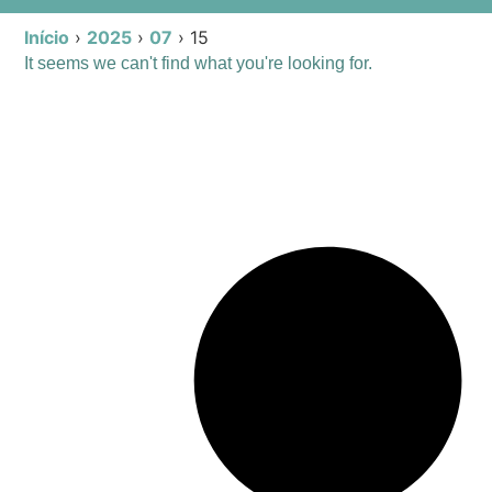
Início
›
2025
›
07
›
15
It seems we can't find what you're looking for.