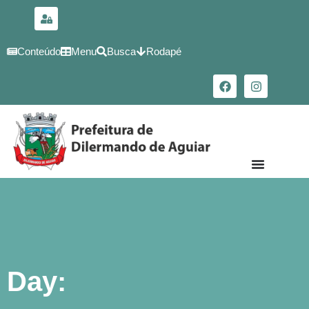
para o
conteúdo
Conteúdo
Menu
Busca
Rodapé
Day: