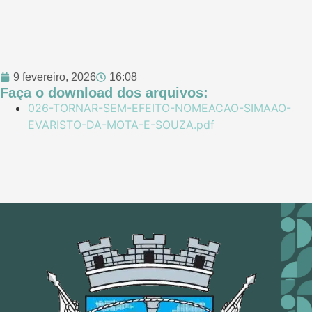
9 fevereiro, 2026
16:08
Faça o download dos arquivos:
026-TORNAR-SEM-EFEITO-NOMEACAO-SIMAAO-
EVARISTO-DA-MOTA-E-SOUZA.pdf