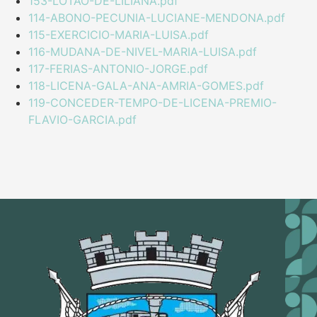
153-LOTAO-DE-LILIANA.pdf
114-ABONO-PECUNIA-LUCIANE-MENDONA.pdf
115-EXERCICIO-MARIA-LUISA.pdf
116-MUDANA-DE-NIVEL-MARIA-LUISA.pdf
117-FERIAS-ANTONIO-JORGE.pdf
118-LICENA-GALA-ANA-AMRIA-GOMES.pdf
119-CONCEDER-TEMPO-DE-LICENA-PREMIO-
FLAVIO-GARCIA.pdf