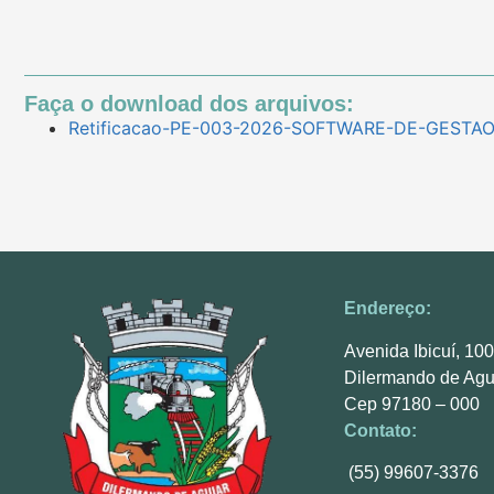
Faça o download dos arquivos:
Retificacao-PE-003-2026-SOFTWARE-DE-GESTAO
Endereço:
Avenida Ibicuí, 10
Dilermando de Agu
Cep 97180 – 000
Contato:
(55) 99607-3376