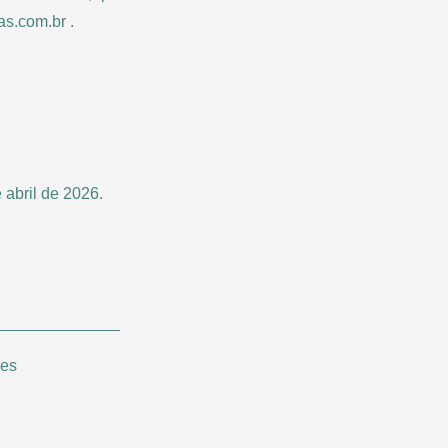
s.com.br .
 abril de 2026.
______________
les