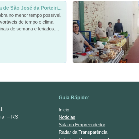
de São José da Porteiri...
obra no menor tempo possível,
voráveis de tempo e clima,
inais de semana e feriados....
Guia Rápido:
01
Inicio
iar – RS
Notícias
Sala do Empreendedor
Radar da Transparência