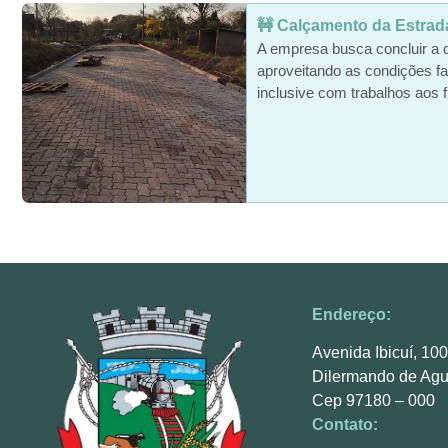
🚧 Calçamento da Estrada 
A empresa busca concluir a 
aproveitando as condições fa
inclusive com trabalhos aos f
Endereço:
Avenida Ibicuí, 10
Dilermando de Agu
Cep 97180 – 000
Contato: