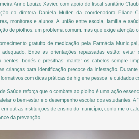
eira Anne Louize Xavier, com apoio do fiscal sanitário Clau
ação da diretora Daniela Muller, da coordenadora Eliane C
res, monitores e alunos. A união entre escola, família e saúd
ação de piolhos, um problema comum, mas que exige atenção c
ornecimento gratuito de medicação pela Farmácia Municipal,
o adequado. Entre as orientações repassadas estão: evitar
 pentes, bonés e presilhas; manter os cabelos sempre limpos
s crianças para identificação precoce da infestação. Durante
informativos com dicas práticas de higiene pessoal e cuidados 
 de Saúde reforça que o combate ao piolho é uma ação essenci
 afetar o bem-estar e o desempenho escolar dos estudantes. A
 em outras instituições de ensino do município, conforme o cal
ance da prevenção.