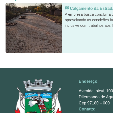
🚧 Calçamento da Estrada 
A empresa busca concluir a 
aproveitando as condições fa
inclusive com trabalhos aos f
Endereço:
Avenida Ibicuí, 10
Dilermando de Agu
Cep 97180 – 000
Contato: