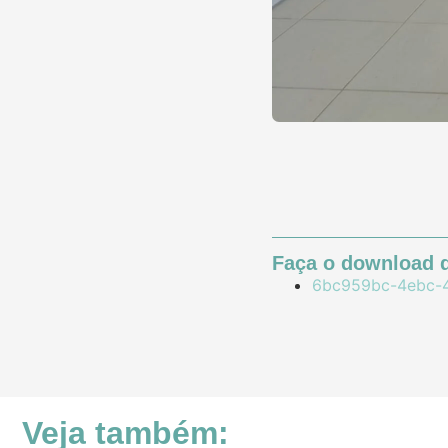
Faça o download d
6bc959bc-4ebc-4
Veja também: