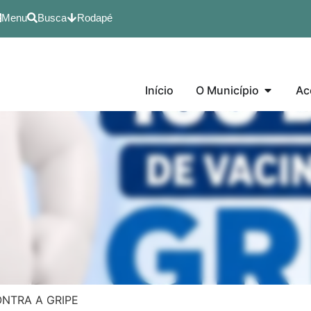
Menu
Busca
Rodapé
Início
O Município
Ac
NTRA A GRIPE