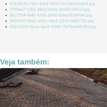
47d25b7e-72e1-4da4-9f30-52c3acd3adb9.jpg
71ff8ee7-1350-49e3-9d0e-dfd4f21dfcc7.jpg
96c7ff14-f44b-47a0-a996-bbee353df6ea.jpg
181fe140-5be2-485c-9ae2-22427d667705.jpg
432c2bc3-5bce-4a32-8380-7a176e486c63.jpg
Veja também: