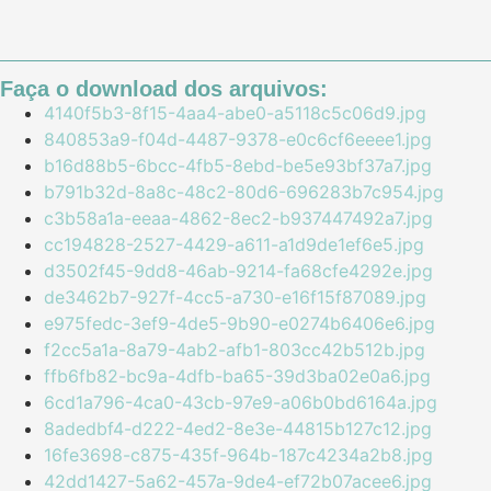
Faça o download dos arquivos:
4140f5b3-8f15-4aa4-abe0-a5118c5c06d9.jpg
840853a9-f04d-4487-9378-e0c6cf6eeee1.jpg
b16d88b5-6bcc-4fb5-8ebd-be5e93bf37a7.jpg
b791b32d-8a8c-48c2-80d6-696283b7c954.jpg
c3b58a1a-eeaa-4862-8ec2-b937447492a7.jpg
cc194828-2527-4429-a611-a1d9de1ef6e5.jpg
d3502f45-9dd8-46ab-9214-fa68cfe4292e.jpg
de3462b7-927f-4cc5-a730-e16f15f87089.jpg
e975fedc-3ef9-4de5-9b90-e0274b6406e6.jpg
f2cc5a1a-8a79-4ab2-afb1-803cc42b512b.jpg
ffb6fb82-bc9a-4dfb-ba65-39d3ba02e0a6.jpg
6cd1a796-4ca0-43cb-97e9-a06b0bd6164a.jpg
8adedbf4-d222-4ed2-8e3e-44815b127c12.jpg
16fe3698-c875-435f-964b-187c4234a2b8.jpg
42dd1427-5a62-457a-9de4-ef72b07acee6.jpg