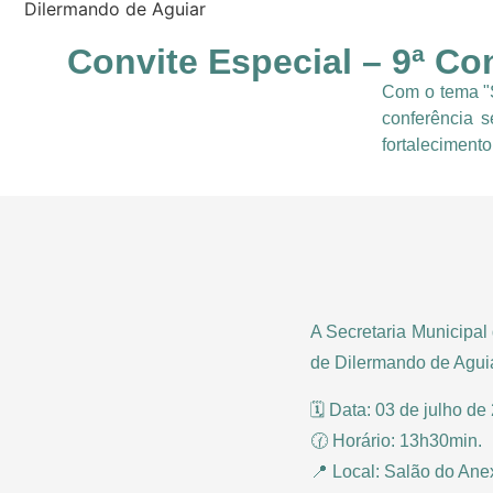
Dilermando de Aguiar
Convite Especial – 9ª Co
Com o tema "S
conferência 
fortalecimento
A Secretaria Municipa
de Dilermando de Aguia
🗓️ Data: 03 de julho de
🕜 Horário: 13h30min.
📍 Local: Salão do An