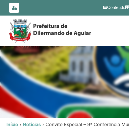
para o
conteúdo
Conteúdo
Início
›
Notícias
›
Convite Especial – 9ª Conferência Mu