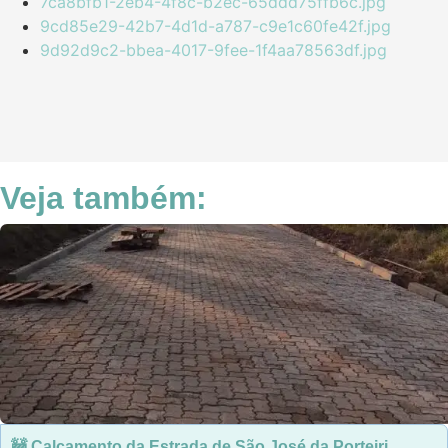
7ca8bfb1-2eb4-4f8c-b2ec-65ddd75ffb6c.jpg
9cd85e29-42b7-4d1d-a787-c9e1c60fe42f.jpg
9d92d9c2-bbea-4017-9fee-1f4aa78563df.jpg
Veja também:
🚧 Calçamento da Estrada de São José da Porteiri...