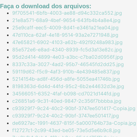
Faça o download dos arquivos:
9f705541-6bfb-4003-ae88-d94c332ca552.jpg
21e8a571-68a9-4bef-9654-643fb4b4a8e4.jpg
25e9ca1f-eec5-4009-8d41-e3461a21ea04.jpg
47d110ca-62af-4e18-9514-93a2e7271948.jpg
47e65821-6902-4103-a62b-492f9248a983.jpg
85e572e6-e8ad-4340-8939-fc5d3a13e82c.jpg
95d2d414-4899-4e03-a3bc-c7ba02d0956f.jpg
8337c33a-3027-4ad2-95b7-46545fd2dd25.jpg
59119d62-f5c9-4af3-910b-4e439485e837.jpg
5214154b-ad8f-456d-a8fe-5055ea41746b.jpg
8198363d-6d4d-44fd-95c2-6b2e44632d3e.jpg
34566051-6352-4faf-b098-cd7021d144fd.jpg
c26851a6-9c31-40ed-9847-2c356f7bbbba.jpg
c93929f7-9c24-40c2-90bf-3747ee501417-Copia.jpg
c93929f7-9c24-40c2-90bf-3747ee501417.jpg
de6927ac-1991-4637-815f-5a000764b73a-Copia.jpg
f12727c1-2c99-43ed-be05-73e5d5e6b9c8.jpg