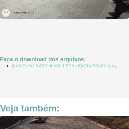
Faça o download dos arquivos:
4a3d2e5d-5489-4c86-b805-d0d10a89a6fe.jpg
Veja também: