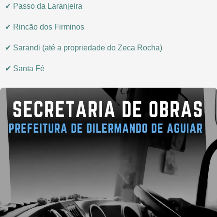
✔ Passo da Laranjeira
✔ Rincão dos Firminos
✔ Sarandi (até a propriedade do Zeca Rocha)
✔ Santa Fé