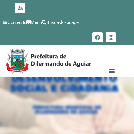
para o
conteúdo
Conteúdo
Menu
Busca
Rodapé