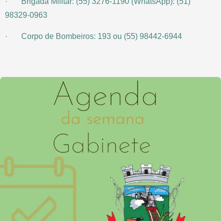
· Brigada Militar: (55) 3276-1190 (WhatsApp): (51)
98329-0963
· Corpo de Bombeiros: 193 ou (55) 98442-6944