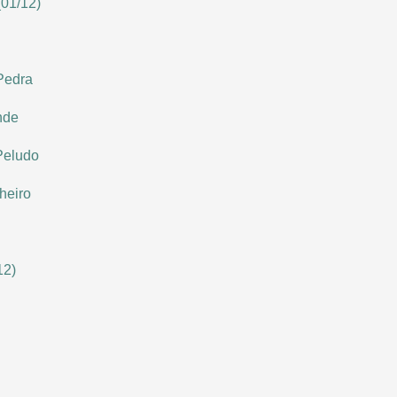
01/12)
Pedra
nde
Peludo
heiro
12)