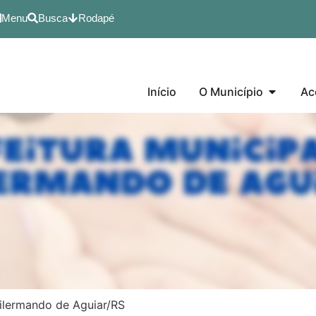
Menu
Busca
Rodapé
Início
O Município
Ac
Dilermando de Aguiar/RS