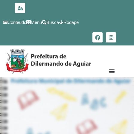
para o
conteúdo
Conteúdo
Menu
Busca
Rodapé