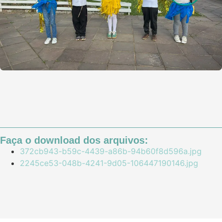
Faça o download dos arquivos:
372cb943-b59c-4439-a86b-94b60f8d596a.jpg
2245ce53-048b-4241-9d05-106447190146.jpg