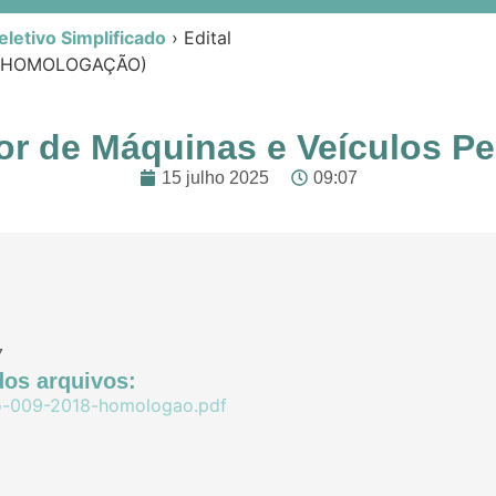
letivo Simplificado
›
Edital
os (HOMOLOGAÇÃO)
ador de Máquinas e Veículo
15 julho 2025
09:07
7
os arquivos:
vo-009-2018-homologao.pdf