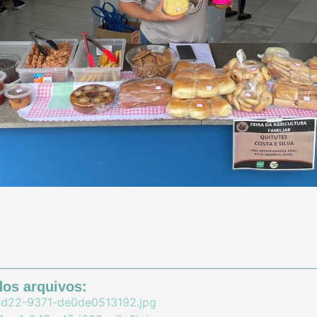
os arquivos:
d22-9371-de0de0513192.jpg