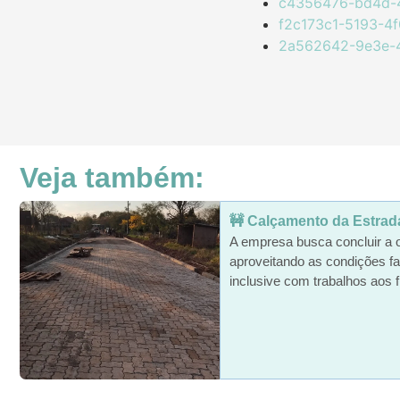
c4356476-bd4d-
f2c173c1-5193-4
2a562642-9e3e-4
Veja também:
🚧 Calçamento da Estrada 
A empresa busca concluir a 
aproveitando as condições fa
inclusive com trabalhos aos f