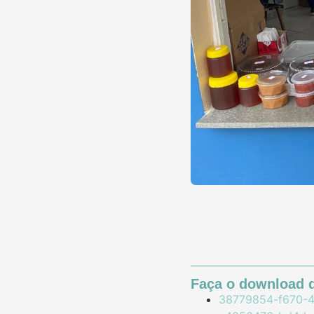
Faça o download d
38779854-f670-4