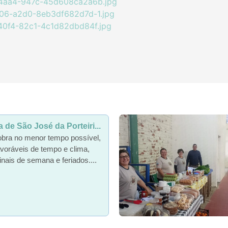
4aa4-947c-45d608ca2a6b.jpg
f06-a2d0-8eb3df682d7d-1.jpg
0f4-82c1-4c1d82dbd84f.jpg
de São José da Porteiri...
obra no menor tempo possível,
voráveis de tempo e clima,
inais de semana e feriados....