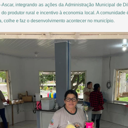
-Ascar, integrando as ações da Administração Municipal de D
 do produtor rural e incentivo à economia local. A comunidade 
a, colhe e faz o desenvolvimento acontecer no município.