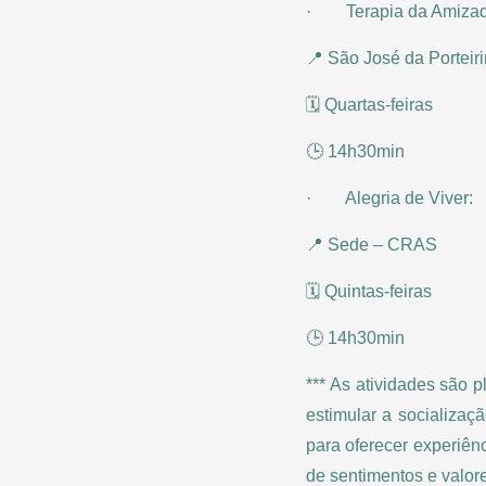
· Terapia da Amizad
📍 São José da Portei
🗓️ Quartas-feiras
🕒 14h30min
· Alegria de Viver:
📍 Sede – CRAS
🗓️ Quintas-feiras
🕒 14h30min
*** As atividades são 
estimular a socializa
para oferecer experiên
de sentimentos e valor