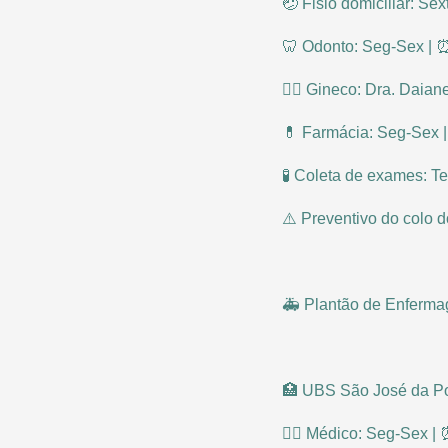
🤕 Fisio domiciliar: Sext
🦷 Odonto: Seg-Sex | 
👩‍⚕ Gineco: Dra. Daia
💊 Farmácia: Seg-Sex 
🧪 Coleta de exames: Te
⚠️ Preventivo do colo d
🚑 Plantão de Enfermag
🏥 UBS São José da Po
👨‍⚕ Médico: Seg-Sex |