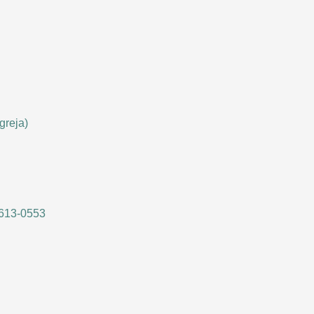
greja)
9613-0553