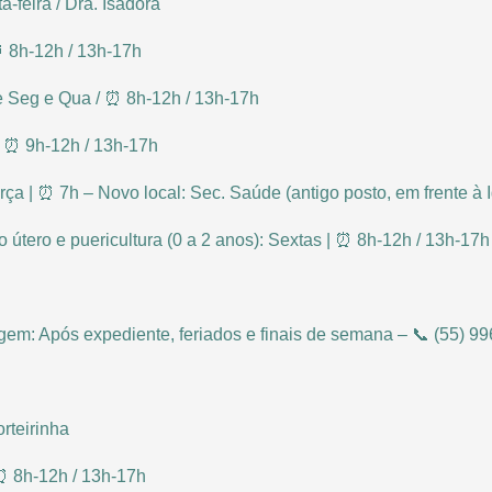
a-feira / Dra. Isadora
⏰ 8h-12h / 13h-17h
ne Seg e Qua / ⏰ 8h-12h / 13h-17h
| ⏰ 9h-12h / 13h-17h
rça | ⏰ 7h – Novo local: Sec. Saúde (antigo posto, em frente à I
o útero e puericultura (0 a 2 anos): Sextas | ⏰ 8h-12h / 13h-17h
em: Após expediente, feriados e finais de semana – 📞 (55) 9
rteirinha
 ⏰ 8h-12h / 13h-17h