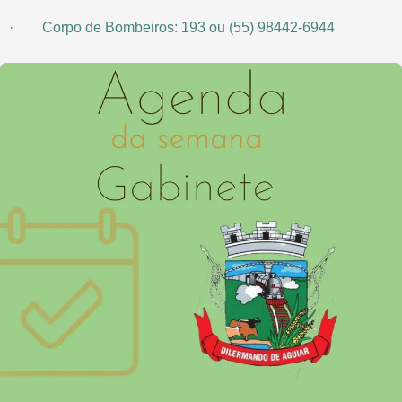
· Corpo de Bombeiros: 193 ou (55) 98442-6944