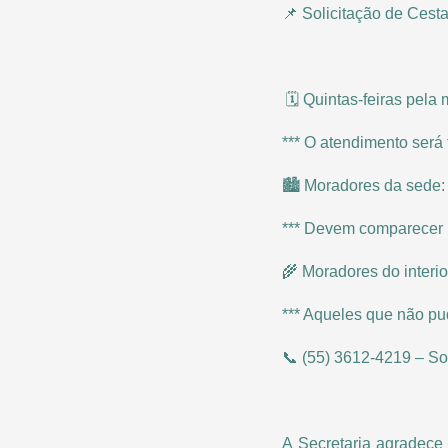
📌 Solicitação de Cest
🗓️ Quintas-feiras pela
*** O atendimento será
🏙️ Moradores da sede:
*** Devem comparecer 
🌾 Moradores do interio
*** Aqueles que não pud
📞 (55) 3612-4219 – 
A Secretaria agradece