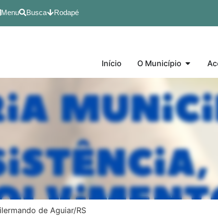
Menu
Busca
Rodapé
Início
O Município
Ac
Dilermando de Aguiar/RS