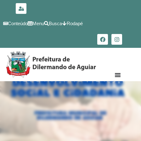
para o
conteúdo
Conteúdo
Menu
Busca
Rodapé