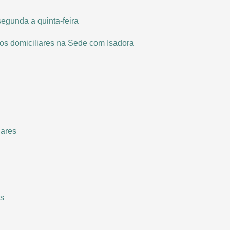
segunda a quinta-feira
tos domiciliares na Sede com Isadora
iares
es