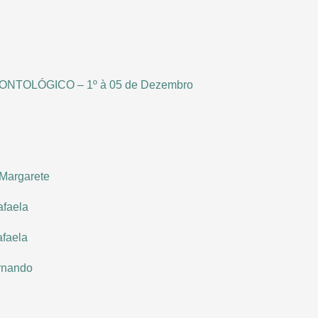
NTOLÓGICO – 1º à 05 de Dezembro
 Margarete
afaela
afaela
ernando