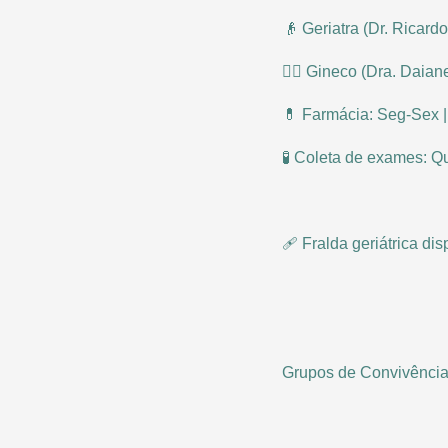
👴 Geriatra (Dr. Ricard
👩‍⚕ Gineco (Dra. Daian
💊 Farmácia: Seg-Sex 
🧪 Coleta de exames: Q
🩹 Fralda geriátrica di
Grupos de Convivência