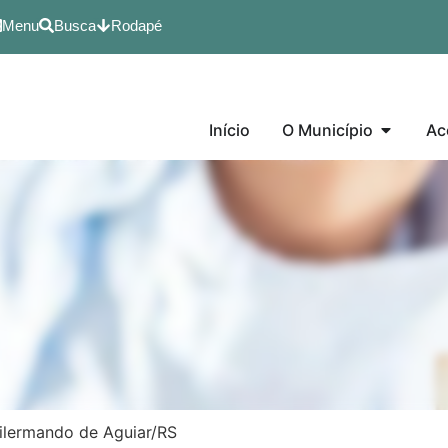
Menu
Busca
Rodapé
Início
O Município
Ac
Dilermando de Aguiar/RS