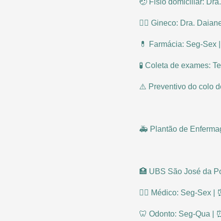
🤕 Fisio domiciliar: Dra
👩‍⚕ Gineco: Dra. Daia
💊 Farmácia: Seg-Sex 
🧪 Coleta de exames: Te
⚠️ Preventivo do colo d
🚑 Plantão de Enfermag
🏥 UBS São José da Po
👨‍⚕ Médico: Seg-Sex |
🦷 Odonto: Seg-Qua | 