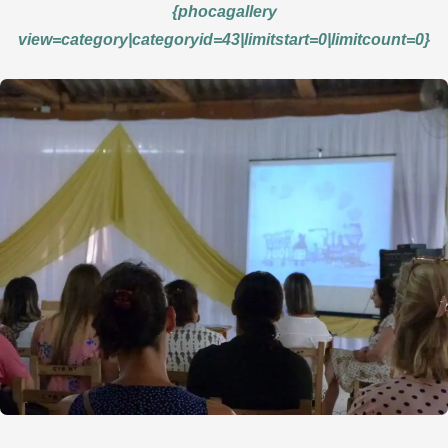
{phocagallery
view=category|categoryid=43|limitstart=0|limitcount=0}