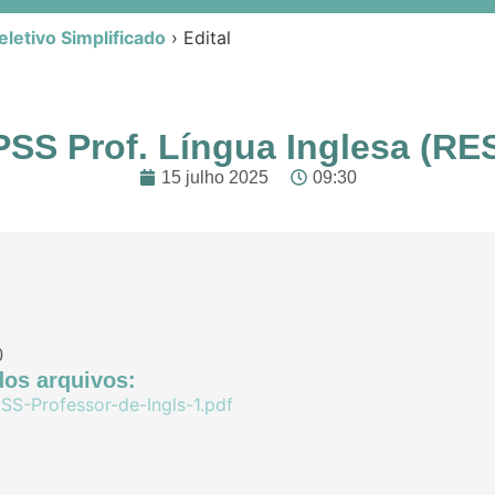
letivo Simplificado
›
Edital
 PSS Prof. Língua Inglesa (
15 julho 2025
09:30
0
os arquivos:
SS-Professor-de-Ingls-1.pdf