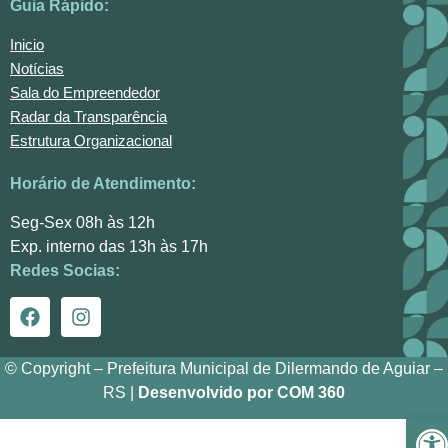
Guia Rápido:
Inicio
Notícias
Sala do Empreendedor
Radar da Transparência
Estrutura Organizacional
Horário de Atendimento:
Seg-Sex 08h às 12h
Exp. interno das 13h às 17h
Redes Socias:
© Copyright – Prefeitura Municipal de Dilermando de Aguiar –
RS |
Desenvolvido por COM 360
Ba